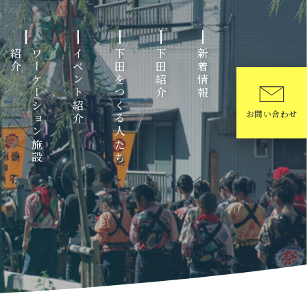
ワ
ー
ケ
ー
シ
ョ
ン
施
設
紹
介
イベント紹介
下田をつくる人たち
下田紹介
新着情報
お問い合わせ