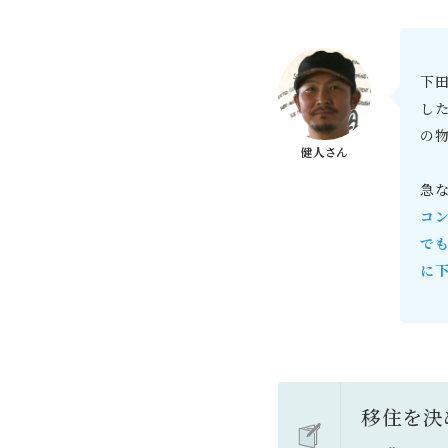
下
し
の
急
コ
で
に
移住を決