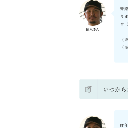
音
り
ウ
（
（
いつから
昨年