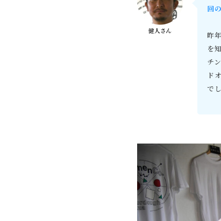
回
昨
を
チン
ド
で