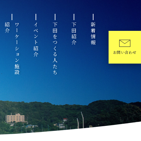
ワ
ー
ケ
ー
シ
ョ
ン
施
設
紹
介
イベント紹介
下田をつくる人たち
下田紹介
新着情報
お問い合わせ